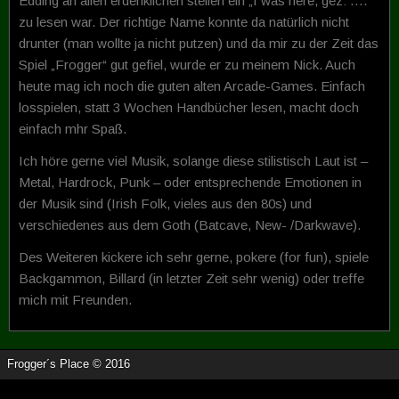
Edding an allen erdenklichen stellen ein „I was here, gez: ….“
zu lesen war. Der richtige Name konnte da natürlich nicht
drunter (man wollte ja nicht putzen) und da mir zu der Zeit das
Spiel „Frogger“ gut gefiel, wurde er zu meinem Nick. Auch
heute mag ich noch die guten alten Arcade-Games. Einfach
losspielen, statt 3 Wochen Handbücher lesen, macht doch
einfach mhr Spaß.
Ich höre gerne viel Musik, solange diese stilistisch Laut ist –
Metal, Hardrock, Punk – oder entsprechende Emotionen in
der Musik sind (Irish Folk, vieles aus den 80s) und
verschiedenes aus dem Goth (Batcave, New- /Darkwave).
Des Weiteren kickere ich sehr gerne, pokere (for fun), spiele
Backgammon, Billard (in letzter Zeit sehr wenig) oder treffe
mich mit Freunden.
Frogger´s Place © 2016